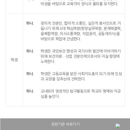
덕성을 바탕으로 교육자의 양식과 품위를 유지한다.
하나.
창의적 전문인, 합리적 소통인, 실천적 봉사인으로 거
듭나기 위해 6대 핵심역량(현장실무역량, 문제해결력,
융복합역량, 의사소통역량, 직업윤리, 공동체의식)을
바탕으로 학업에 전념한다.
하나.
학생은 국민보건 향상과 국가사회 발전에 이바지하기
위해 보건의료ㆍ산업 전문인력으로서의 자질 함양에
학생
노력한다.
하나.
학생은 고등교욱을 받은 사회지도층이 되기 위해 인성
과 교양을 갖추는데 전력한다.
하나.
교내외의 영정적인 탐구활동으로 학교의 명예와 자긍
심을 높인다.
관련기관 바로가기
대구보건대학교병원